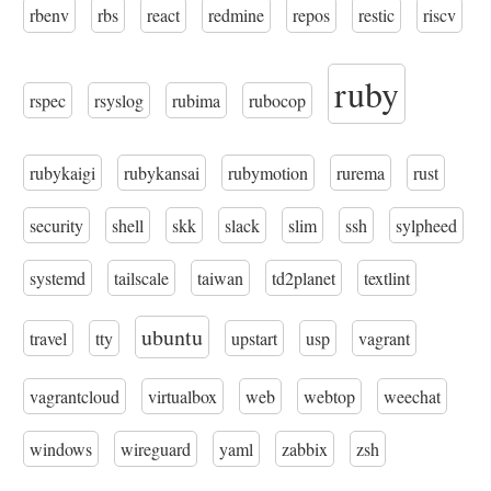
rbenv
rbs
react
redmine
repos
restic
riscv
ruby
rspec
rsyslog
rubima
rubocop
rubykaigi
rubykansai
rubymotion
rurema
rust
security
shell
skk
slack
slim
ssh
sylpheed
systemd
tailscale
taiwan
td2planet
textlint
ubuntu
travel
tty
upstart
usp
vagrant
vagrantcloud
virtualbox
web
webtop
weechat
windows
wireguard
yaml
zabbix
zsh