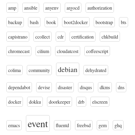
amp
ansible
anyenv
argocd
authorization
backup
bash
book
boot2docker
bootstrap
bts
capistrano
ccollect
cdr
certification
chkbuild
chromecast
cilium
cloudatcost
coffeescript
debian
colima
community
dehydrated
dependabot
devise
disaster
disqus
dkms
dns
docker
dokku
doorkeeper
drb
elscreen
event
emacs
fluentd
freebsd
gem
ghq