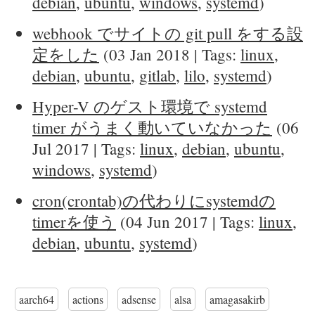
debian
,
ubuntu
,
windows
,
systemd
)
webhook でサイトの git pull をする設
定をした
(03 Jan 2018 | Tags:
linux
,
debian
,
ubuntu
,
gitlab
,
lilo
,
systemd
)
Hyper-V のゲスト環境で systemd
timer がうまく動いていなかった
(06
Jul 2017 | Tags:
linux
,
debian
,
ubuntu
,
windows
,
systemd
)
cron(crontab)の代わりにsystemdの
timerを使う
(04 Jun 2017 | Tags:
linux
,
debian
,
ubuntu
,
systemd
)
aarch64
actions
adsense
alsa
amagasakirb