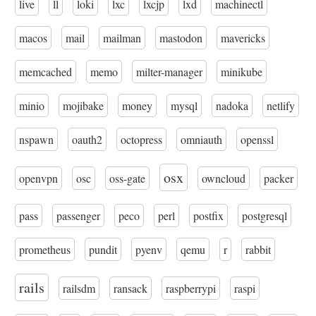
live
ll
loki
lxc
lxcjp
lxd
machinectl
macos
mail
mailman
mastodon
mavericks
memcached
memo
milter-manager
minikube
minio
mojibake
money
mysql
nadoka
netlify
nspawn
oauth2
octopress
omniauth
openssl
osx
openvpn
osc
oss-gate
owncloud
packer
pass
passenger
peco
perl
postfix
postgresql
prometheus
pundit
pyenv
qemu
r
rabbit
rails
railsdm
ransack
raspberrypi
raspi