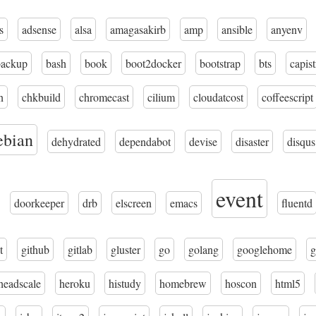
s
adsense
alsa
amagasakirb
amp
ansible
anyenv
backup
bash
book
boot2docker
bootstrap
bts
capis
n
chkbuild
chromecast
cilium
cloudatcost
coffeescript
ebian
dehydrated
dependabot
devise
disaster
disqus
event
doorkeeper
drb
elscreen
emacs
fluentd
t
github
gitlab
gluster
go
golang
googlehome
g
headscale
heroku
histudy
homebrew
hoscon
html5