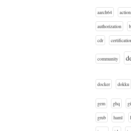
aarch64
action
authorization
cdr
certificatio
d
community
docker
dokku
gem
ghq
gi
grub
haml