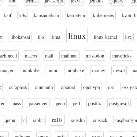
c
isbn
iterm2
javascript
jekyll
jenkins
jquery
jq
k-of
k3s
kansaidebian
kernelvm
kubernetes
kyotorb
linux
pt
libokansai
lilo
lima
linux-kernel
live
achinectl
macos
mail
mailman
mastodon
mavericks
manager
minikube
minio
mojibake
money
mysql
n
2
octopress
omniauth
openssl
openvpn
osc
oss-gat
ker
pass
passenger
peco
perl
postfix
postgresql
rails
qemu
r
rabbit
railsdm
ransack
raspberrypi
eact
redmine
repos
restic
riscv
rspec
rsyslog
ru