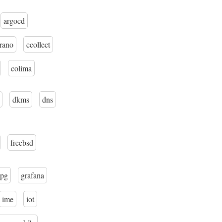
argocd
trano
ccollect
colima
dkms
dns
freebsd
pg
grafana
ime
iot