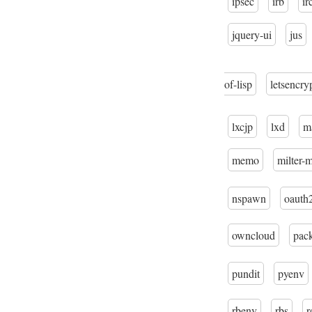
ipsec
irb
ir
jquery-ui
jus
of-lisp
letsencry
lxcjp
lxd
m
memo
milter-
nspawn
oauth
owncloud
pac
pundit
pyenv
rbenv
rbs
r