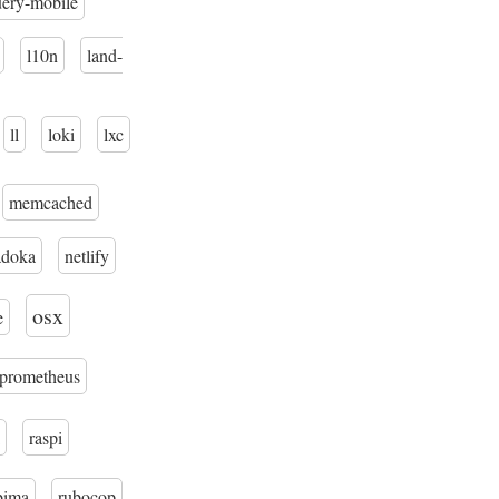
uery-mobile
l10n
land-
ll
loki
lxc
memcached
adoka
netlify
osx
e
prometheus
raspi
bima
rubocop