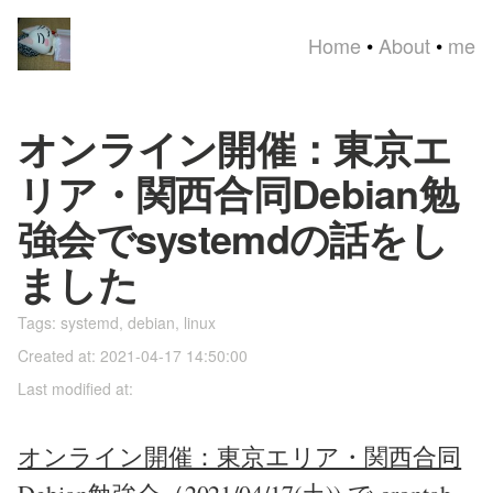
Home
•
About
•
me
オンライン開催：東京エ
リア・関西合同Debian勉
強会でsystemdの話をし
ました
Tags:
systemd
,
debian
,
linux
Created at: 2021-04-17 14:50:00
Last modified at:
オンライン開催：東京エリア・関西合同