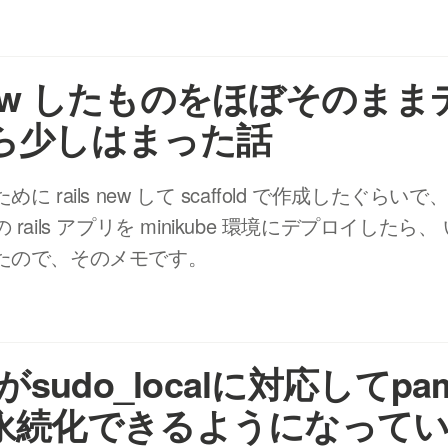
s new したものをほぼそのま
ら少しはまった話
に rails new して scaffold で作成したぐら
rails アプリを minikube 環境にデプロイしたら
たので、そのメモです。
がsudo_localに対応してpam_
永続化できるようになって