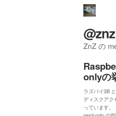
@znz
ZnZ の 
Raspb
only
ラズパイ3B 
ディスクアクセ
っています。 そ
read-onl