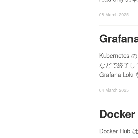
08 March 2025
Grafa
Kubernete
などで終了し
Grafana L
04 March 2025
Docke
Docker Hu