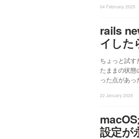
04 February 2025
rail
イした
ちょっと試すため
たままの状態の 
った点があっ
22 January 2025
macOS
設定が