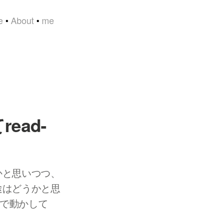
e
•
About
•
me
read-
かと思いつつ、
用途はどうかと思
u で動かして