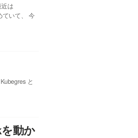
 最近は
し始めていて、 今
ubegres と
ackを動か