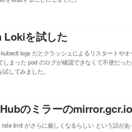
na Lokiを試した
s の kubectl logs だとクラッシュによるリスタート
てしまった pod のログが確認できなくて不便だっ
oki を試してみました。
r Hubのミラーのmirror.gcr.
b は rate limit がさらに厳しくなるらしい という話が