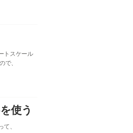
やオートスケール
たので、
ioを使う
あって、