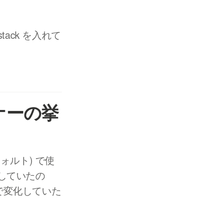
s-stack を入れて
ーナーの挙
きのデフォルト) で使
していたの
で変化していた