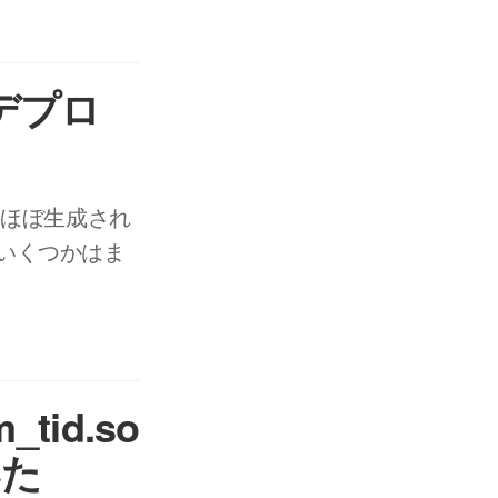
まデプロ
いで、ほぼ生成され
、 いくつかはま
tid.so
いた