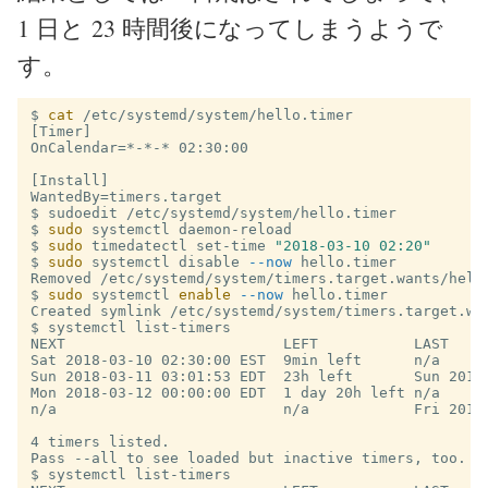
1 日と 23 時間後になってしまうようで
す。
$
cat
[Timer]

OnCalendar=*-*-* 02:30:00

[Install]

$
$
sudo 
$
sudo 
timedatectl set-time 
"2018-03-10 02:20"
$
sudo 
systemctl disable 
--now
$
sudo 
systemctl 
enable
--now
$
NEXT                         LEFT           LAST     
Sat 2018-03-10 02:30:00 EST  9min left      n/a     
Sun 2018-03-11 03:01:53 EDT  23h left       Sun 2018
Mon 2018-03-12 00:00:00 EDT  1 day 20h left n/a     
n/a                          n/a            Fri 2018
4 timers listed.

$