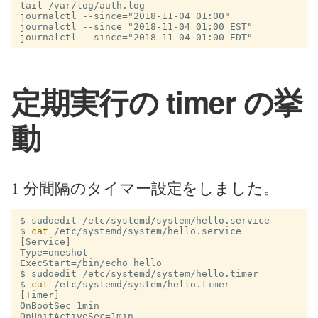
tail /var/log/auth.log

journalctl --since="2018-11-04 01:00"

journalctl --since="2018-11-04 01:00 EST"

定期実行の timer の挙
動
1 分間隔のタイマー設定をしました。
$
$
cat
[Service]

Type=oneshot

$
$
cat
[Timer]

OnBootSec=1min

OnUnitActiveSec=1min
