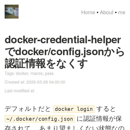
Home
•
About
•
me
docker-credential-helper
でdocker/config.jsonから
認証情報をなくす
Tags:
docker
,
macos
,
pass
Created at: 2026-03-28 04:00:00
Last modified at:
デフォルトだと
すると
docker login
に認証情報が保
~/.docker/config.json
存されて、 あまり望ましくない状態なの