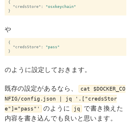
{
"credsStore"
:
"osxkeychain"
}
や
{
"credsStore"
:
"pass"
}
のように設定しておきます。
既存の設定があるなら、
cat $DOCKER_CO
NFIG/config.json | jq '.["credsStor
のように
で書き換えた
e"]="pass"'
jq
内容を書き込んでも良いと思います。