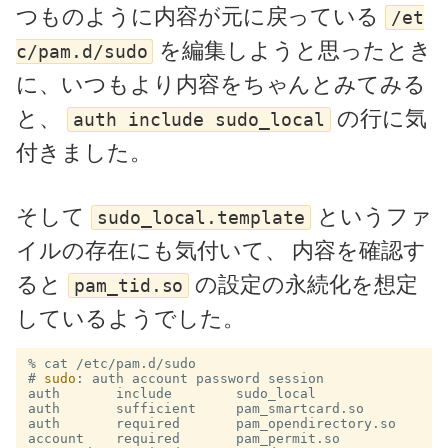
つものように内容が元に戻っている
/et
を編集しようと思ったとき
c/pam.d/sudo
に、いつもより内容をちゃんとみてみる
と、
の行に気
auth include sudo_local
付きました。
そして
というファ
sudo_local.template
イルの存在にも気付いて、 内容を確認す
ると
の設定の永続化を想定
pam_tid.so
しているようでした。
#
sudo
auth       include        sudo_local

auth       sufficient     pam_smartcard.so

auth       required       pam_opendirectory.so

account    required       pam_permit.so
