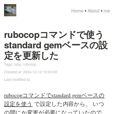
Home
•
About
•
me
rubocopコマンドで使う
standard gemベースの設
定を更新した
Tags:
ruby
,
rubocop
Created at: 2024-12-12 10:00:00
Last modified at:
rubocopコマンドでstandard gemベースの
設定を使う
で設定した内容から、 いつ
の間にか変更が必要になっていたので、