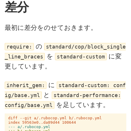
差分
最初に差分をのせておきます。
の
require:
standard/cop/block_single
を
に変
_line_braces
standard-custom
更しています。
に
inherit_gem:
standard-custom: conf
と
ig/base.yml
standard-performance:
を足しています。
config/base.yml
diff --git a/.rubocop.yml b/.rubocop.yml
