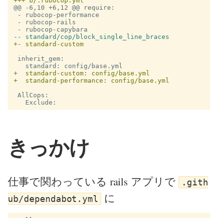
@@ -6,10 +6,12 @@
 require:

 - rubocop-performance

 - rubocop-rails

 inherit_gem:

+  standard-custom: config/base.yml

 AllCops:

きっかけ
仕事で関わっている rails アプリで
.gith
に
ub/dependabot.yml