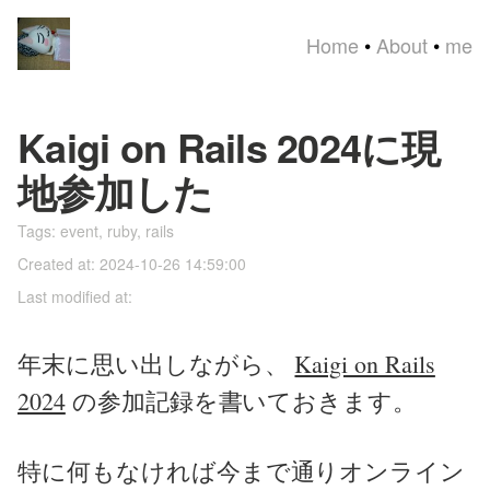
Home
•
About
•
me
Kaigi on Rails 2024に現
地参加した
Tags:
event
,
ruby
,
rails
Created at: 2024-10-26 14:59:00
Last modified at:
年末に思い出しながら、
Kaigi on Rails
2024
の参加記録を書いておきます。
特に何もなければ今まで通りオンライン