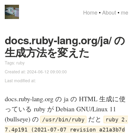
Home
•
About
•
me
docs.ruby-lang.org/ja/ の
生成方法を変えた
Tags:
ruby
Created at: 2024-06-12 09:00:00
Last modified at:
docs.ruby-lang.org の ja の HTML 生成に使
っている ruby が Debian GNU/Linux 11
(bullseye) の
だと
/usr/bin/ruby
ruby 2.
7.4p191 (2021-07-07 revision a21a3b7d