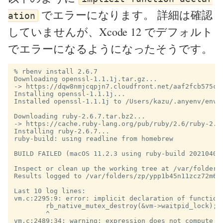
でエラーになります。 詳細は確認
ation
していませんが、Xcode 12 でデフォルト
でエラーになるようになったそうです。
% rbenv install 2.6.7

Downloading openssl-1.1.1j.tar.gz...

-> https://dqw8nmjcqpjn7.cloudfront.net/aaf2fcb575cdf
Installing openssl-1.1.1j...

Installed openssl-1.1.1j to /Users/kazu/.anyenv/envs/
Downloading ruby-2.6.7.tar.bz2...

-> https://cache.ruby-lang.org/pub/ruby/2.6/ruby-2.6.
Installing ruby-2.6.7...

ruby-build: using readline from homebrew

BUILD FAILED (macOS 11.2.3 using ruby-build 20210405-
Inspect or clean up the working tree at /var/folders
Results logged to /var/folders/zp/ypp1b45n11zcz72m6vq
Last 10 log lines:

vm.c:2295:9: error: implicit declaration of function
        rb_native_mutex_destroy(&vm->waitpid_lock);

        ^

vm.c:2489:34: warning: expression does not compute t