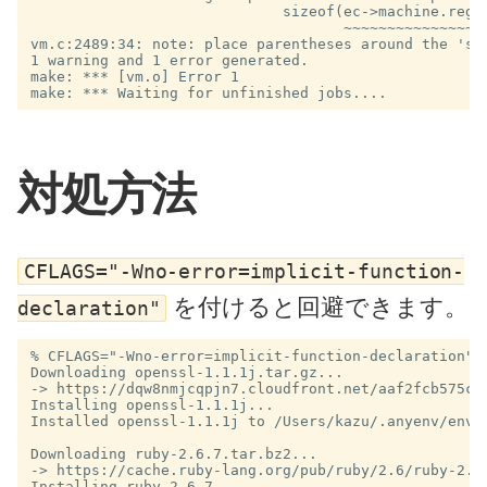
                             sizeof(ec->machine.regs)
                                    ~~~~~~~~~~~~~~~~ 
vm.c:2489:34: note: place parentheses around the 'siz
1 warning and 1 error generated.

make: *** [vm.o] Error 1

対処方法
CFLAGS="-Wno-error=implicit-function-
を付けると回避できます。
declaration"
% CFLAGS="-Wno-error=implicit-function-declaration" r
Downloading openssl-1.1.1j.tar.gz...

-> https://dqw8nmjcqpjn7.cloudfront.net/aaf2fcb575cdf
Installing openssl-1.1.1j...

Installed openssl-1.1.1j to /Users/kazu/.anyenv/envs/
Downloading ruby-2.6.7.tar.bz2...

-> https://cache.ruby-lang.org/pub/ruby/2.6/ruby-2.6.
Installing ruby-2.6.7...
