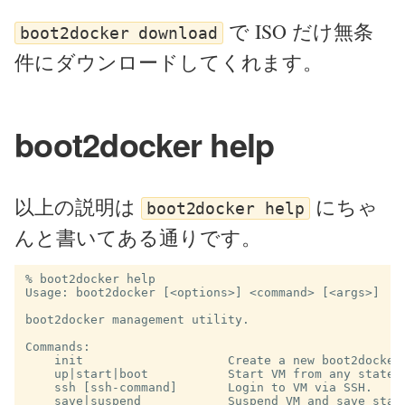
で ISO だけ無条
boot2docker download
件にダウンロードしてくれます。
boot2docker help
以上の説明は
にちゃ
boot2docker help
んと書いてある通りです。
% boot2docker help

Usage: boot2docker [<options>] <command> [<args>]

boot2docker management utility.

Commands:

    init                    Create a new boot2docker 
    up|start|boot           Start VM from any states.
    ssh [ssh-command]       Login to VM via SSH.

    save|suspend            Suspend VM and save state