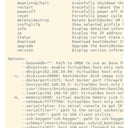
    down|stop|halt          Gracefully shutdown the V
    restart                 Gracefully reboot the VM.
    poweroff                Forcefully power off the 
    reset                   Forcefully power cycle th
    delete|destroy          Delete boot2docker VM and
    config|cfg              Show selected profile fil
    info                    Display detailed informat
    ip                      Display the IP address of
    status                  Display current state of 
    download                Download boot2docker ISO 
    upgrade                 Upgrade the boot2docker 
    version                 Display version informati
Options:

      --basevmdk="": Path to VMDK to use as base for 
      --dhcp=true: enable VirtualBox host-only networ
      --dhcpip=192.168.59.99: VirtualBox host-only ne
  -s, --disksize=20000: boot2docker disk image size (
      --dockerport=2375: host Docker port (forward to
      --hostip=192.168.59.3: VirtualBox host-only net
      --iso="/Users/knishiyama/.boot2docker/boot2dock
      --lowerip=192.168.59.103: VirtualBox host-only 
  -m, --memory=2048: virtual machine memory size (in 
      --netmask=ffffff00: VirtualBox host-only networ
      --serial=false: try serial console to get IP ad
      --serialfile="": path to the serial socket/pipe
      --ssh="ssh": path to SSH client utility.

      --ssh-keygen="ssh-keygen": path to ssh-keygen u
      --sshkey="/Users/knishiyama/.ssh/id_boot2docker
      --sshport=2022: host SSH port (forward to port 