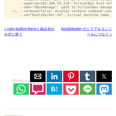
      --upperip=192.168.59.254: VirtualBox host-only 
      --vbm="VBoxManage": path to VirtualBox manageme
  -v, --verbose=false: display verbose command invoca
« ruby-buildをrbenvと組み合わ
boot2docker のシリアルコンソ
せずに使う
ールにつなぐ »
Share on
B!