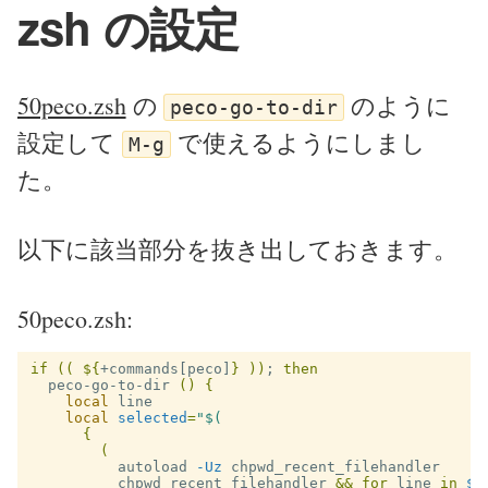
zsh の設定
50peco.zsh
の
のように
peco-go-to-dir
設定して
で使えるようにしまし
M-g
た。
以下に該当部分を抜き出しておきます。
50peco.zsh:
if
((
${
+commands[peco]
}
))
;
then

peco-go-to-dir 
()
{
local 
line

local 
selected
=
"
$(
{
(
          autoload 
-Uz
 chpwd_recent_filehandler

          chpwd_recent_filehandler 
&&
for 
line 
in
$r