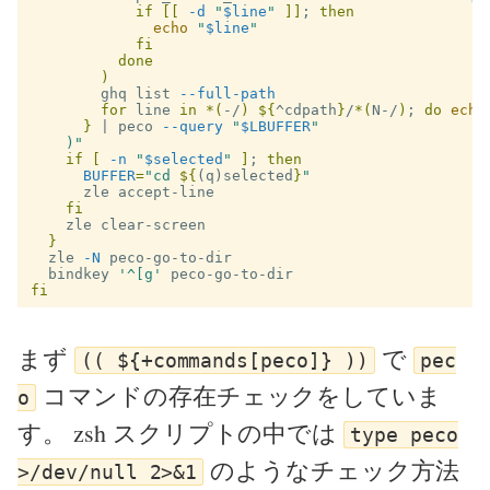
            if
[[
-d
"
$line
"
]]
;
then

echo
"
$line
"
fi

          done
)
        ghq list 
--full-path
for 
line 
in
*
(
-/
)
${
^cdpath
}
/
*
(
N-/
)
;
do 
echo
}
 | peco 
--query
"
$LBUFFER
"
)
"
if
[
-n
"
$selected
"
]
;
then

BUFFER
=
"cd 
${
(q)selected
}
"
      zle accept-line

fi

zle clear-screen

}
  zle 
-N
 peco-go-to-dir

  bindkey 
'^[g'
fi
まず
で
(( ${+commands[peco]} ))
pec
コマンドの存在チェックをしていま
o
す。 zsh スクリプトの中では
type peco
のようなチェック方法
>/dev/null 2>&1