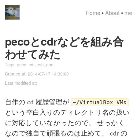
Home
•
About
•
me
pecoとcdrなどを組み合
わせてみた
Tags:
peco
,
cdr
,
zsh
,
ghq
Created at: 2014-07-17 14:30:00
Last modified at:
自作の cd 履歴管理が
~/VirtualBox VMs
という空白入りのディレクトリ名の扱い
に対応していなかったので、 せっかく
なので独自で頑張るのは止めて、 cdr の