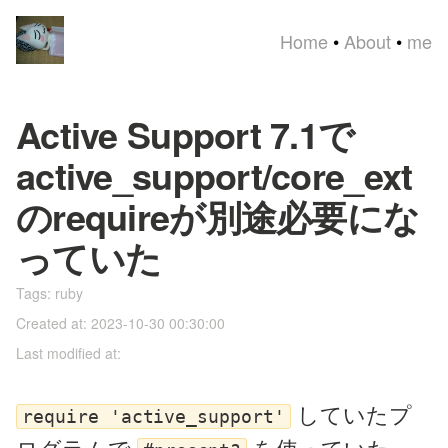
Home
•
About
•
me
Active Support 7.1で
active_support/core_ext
のrequireが別途必要にな
っていた
Tags:
ruby
Created at: 2023-10-30 00:30:00
Last modified at:
していたプ
require 'active_support'