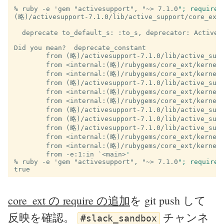
% ruby -e 'gem "activesupport", "~>
7.1.0
"; require 
(略)/activesupport-7.1.0/lib/active_support/core_ext/
  deprecate to_default_s: :to_s, deprecator: ActiveSu
                                                     
	from (略)/activesupport-7.1.0/lib/active_sup
	from <internal:(略)/rubygems/core_ext/kernel
	from <internal:(略)/rubygems/core_ext/kernel
	from (略)/activesupport-7.1.0/lib/active_sup
	from <internal:(略)/rubygems/core_ext/kernel
	from <internal:(略)/rubygems/core_ext/kernel
	from (略)/activesupport-7.1.0/lib/active_sup
	from (略)/activesupport-7.1.0/lib/active_sup
	from <internal:(略)/rubygems/core_ext/kernel
	from <internal:(略)/rubygems/core_ext/kernel
	from -e:1:in `<main>
'
% ruby -e 'gem "activesupport", "~>
7.1.0
"; require 
core_ext の require の追加
を git push して
反映を確認。
チャンネ
#slack_sandbox