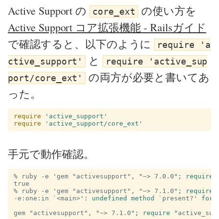
Active Support の
の使い方を
core_ext
Active Support コア拡張機能 - Railsガイド
で確認すると、以下のように
require 'a
と
ctive_support'
require 'active_sup
の両方が必要と書いてあ
port/core_ext'
った。
require
'active_support'
require
'active_support/core_ext'
手元で動作確認。
% ruby -e 'gem "activesupport", "~>
7.0.0
"; require 
% ruby -e 'gem "activesupport", "~>
7.1.0
"; require 
-e:one:in `<main>
': undefined method 
`
present?
gem "activesupport", "~>
7.1.0
"; require "
active_sup