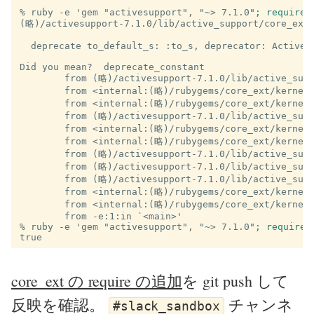
% ruby -e 'gem "activesupport", "~>
7.1.0
"; require 
(略)/activesupport-7.1.0/lib/active_support/core_ext/
  deprecate to_default_s: :to_s, deprecator: ActiveSu
                                                     
	from (略)/activesupport-7.1.0/lib/active_sup
	from <internal:(略)/rubygems/core_ext/kernel
	from <internal:(略)/rubygems/core_ext/kernel
	from (略)/activesupport-7.1.0/lib/active_sup
	from <internal:(略)/rubygems/core_ext/kernel
	from <internal:(略)/rubygems/core_ext/kernel
	from (略)/activesupport-7.1.0/lib/active_sup
	from (略)/activesupport-7.1.0/lib/active_sup
	from <internal:(略)/rubygems/core_ext/kernel
	from <internal:(略)/rubygems/core_ext/kernel
	from -e:1:in `<main>
'
% ruby -e 'gem "activesupport", "~>
7.1.0
"; require 
core_ext の require の追加
を git push して
反映を確認。
チャンネ
#slack_sandbox