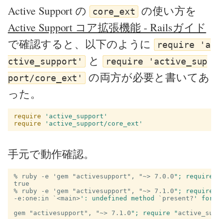
Active Support の
の使い方を
core_ext
Active Support コア拡張機能 - Railsガイド
で確認すると、以下のように
require 'a
と
ctive_support'
require 'active_sup
の両方が必要と書いてあ
port/core_ext'
った。
require
'active_support'
require
'active_support/core_ext'
手元で動作確認。
% ruby -e 'gem "activesupport", "~>
7.0.0
"; require 
% ruby -e 'gem "activesupport", "~>
7.1.0
"; require 
-e:one:in `<main>
': undefined method 
`
present?
gem "activesupport", "~>
7.1.0
"; require "
active_sup