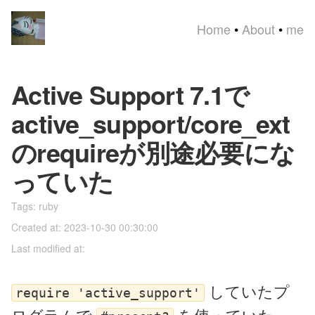
Home
•
About
•
me
Active Support 7.1で
active_support/core_ext
のrequireが別途必要にな
っていた
Tags:
ruby
Created at: 2023-10-30 00:30:00
Last modified at:
していたプ
require 'active_support'