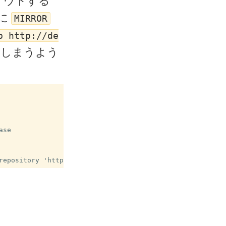
アウトする
に
MIRROR
b http://de
しまうよう
se
