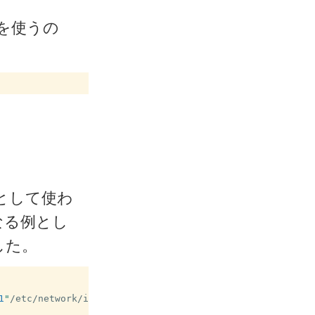
を使うの
ch として使わ
なる例とし
した。
1
"
/etc/network/interfaces.d/host0