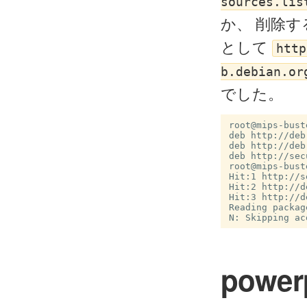
sources.lis
か、 削除
として
http
b.debian.or
でした。
root@mips-bust
deb http://deb
deb http://deb
root@mips-bust
Hit:1 http://s
Hit:2 http://d
Hit:3 http://d
Reading packag
power