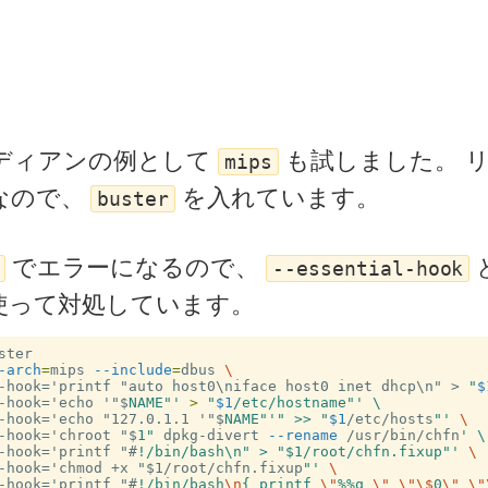
ディアンの例として
も試しました。 
mips
なので、
を入れています。
buster
でエラーになるので、
--essential-hook
使って対処しています。
-arch
=
mips 
--include
=
dbus 
\
-hook='printf "auto host0\niface host0 inet dhcp\n" >
"
$
-hook='echo '"$
NAME"'
>
"
$1
/etc/hostname"
-hook='echo "127.0.1.1 '"$
NAME"'
" >> "
$1
/etc/hosts
"' 
\
-hook='chroot "$
1"
 dpkg-divert 
--rename
 /usr/bin/chfn
-hook='printf "#
!/bin/bash\n" > "$1/root/chfn.fixup"'
\
-hook='chmod +x "$
1/root/chfn.fixup
"' 
\
-hook='printf "#
!/bin/bash
\n
{ printf 
\"
%%q 
\"
\"\$
0
\"
\"