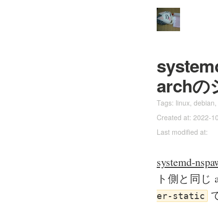
system
arc
Tags:
linux
,
debian
Created at: 2022-1
Last modified at:
systemd-
ト側と同じ 
で
er-static