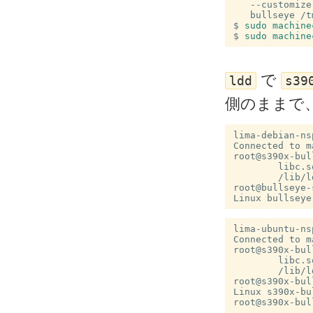
   --customize
   bullseye /t
$
sudo machine
$
sudo machine
で
ldd
s39
側のままで
lima-debian-ns
root@s390x-bul
	libc.
root@bullseye-
Linux bullseye
lima-ubuntu-ns
root@s390x-bul
	libc.
root@s390x-bul
Linux s390x-bu
root@s390x-bul