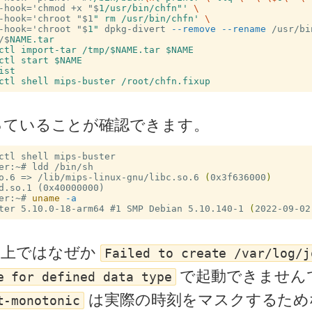
-hook='chmod +x "$
1/usr/bin/chfn"'
\
-hook='chroot "$
1
" rm /usr/bin/chfn' 
\
-hook='chroot "$
1"
 dpkg-divert 
--remove
--rename
 /usr/bi
/$
ていることが確認できます。
er:~#
so.6 =>
/lib/mips-linux-gnu/libc.so.6 
(
0x3f636000
)
er:~#
uname
-a
ter 5.10.0-18-arm64 #
1 SMP Debian 5.10.140-1 
(
2022-09-02
2.04 上ではなぜか
Failed to create /var/log/j
で起動できませんで
e for defined data type
は実際の時刻をマスクするため
t-monotonic