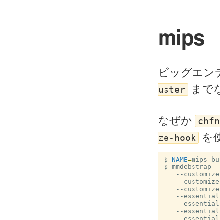
mips
ビッグエン
まで
uster
なぜか
chfn
を
ze-hook
$
NAME
=
$
mmdebstrap 
-
   --customize
   --customize
   --customize
   --essential
   --essential
   --essential
   --essential