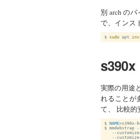
別 arch
で、インス
$
sudo 
apt 
ins
s390x
実際の用途
れることが多
て、 比較
$
NAME
=
$
mmdebstrap 
-
   --customize
   --customize