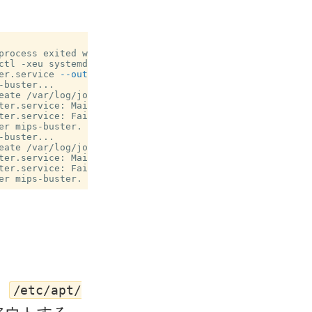
process exited with error code.

er.service 
--output
=
buster...

eate /var/log/journal: Value too large for defined data t
ter.service: Main process exited, code=exited, status=1/F
ter.service: Failed with result 'exit-code'.

r mips-buster.

buster...

eate /var/log/journal: Value too large for defined data t
ter.service: Main process exited, code=exited, status=1/F
ter.service: Failed with result 'exit-code'.

、
/etc/apt/