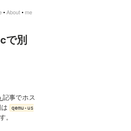
e
•
About
•
me
ticで別
う
記事でホス
回は
qemu-us
ます。