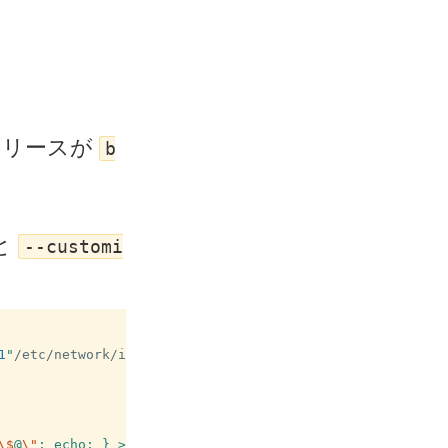
リリースが
b
と
--customi
1
"
/etc/network/interfaces.d/host0
\$
@
\"
; echo; } >> /root/chfn.fixup
\n
"
>
"
$1
/usr/bin/chfn