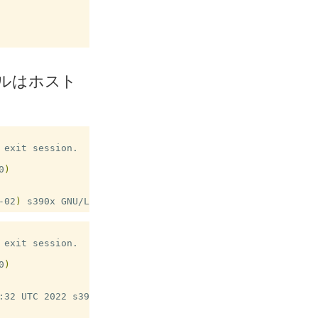
ルはホスト
0
)
-02
)
0
)