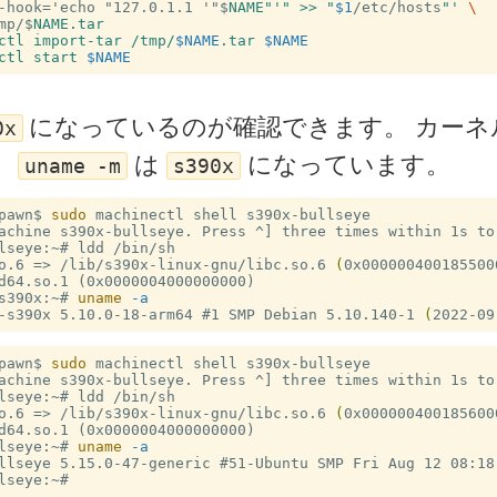
-hook='echo "127.0.1.1 '"$
NAME"'
" >> "
$1
/etc/hosts
"' 
\
mp/$
ctl import-tar /tmp/
$NAME
.tar 
$NAME
ctl start 
$NAME
になっているのが確認できます。 カーネ
0x
、
は
になっています。
uname -m
s390x
pawn$
sudo 
lseye:~#
so.6 =>
/lib/s390x-linux-gnu/libc.so.6 
(
0x000000400185500
s390x:~#
uname
-a
-s390x 5.10.0-18-arm64 #
1 SMP Debian 5.10.140-1 
(
2022-09
pawn$
sudo 
lseye:~#
so.6 =>
/lib/s390x-linux-gnu/libc.so.6 
(
0x000000400185600
lseye:~#
uname
-a
llseye 5.15.0-47-generic #
lseye:~#