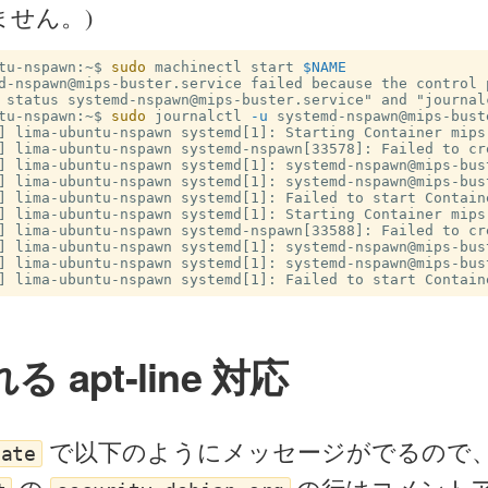
ません。)
tu-nspawn:~$
sudo 
machinectl start 
$NAME
d-nspawn@mips-buster.service failed because the control 
tu-nspawn:~$
sudo 
journalctl 
-u
 systemd-nspawn@mips-bust
] lima-ubuntu-nspawn systemd[1]: Starting Container mips-
] lima-ubuntu-nspawn systemd-nspawn[33578]: Failed to cr
] lima-ubuntu-nspawn systemd[1]: systemd-nspawn@mips-bus
] lima-ubuntu-nspawn systemd[1]: systemd-nspawn@mips-bus
] lima-ubuntu-nspawn systemd[1]: Failed to start Containe
] lima-ubuntu-nspawn systemd[1]: Starting Container mips-
] lima-ubuntu-nspawn systemd-nspawn[33588]: Failed to cr
] lima-ubuntu-nspawn systemd[1]: systemd-nspawn@mips-bus
] lima-ubuntu-nspawn systemd[1]: systemd-nspawn@mips-bus
 apt-line 対応
で以下のようにメッセージがでるので
date