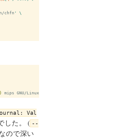
n/chfn
)
ournal: Val
した。 (
--
なので深い