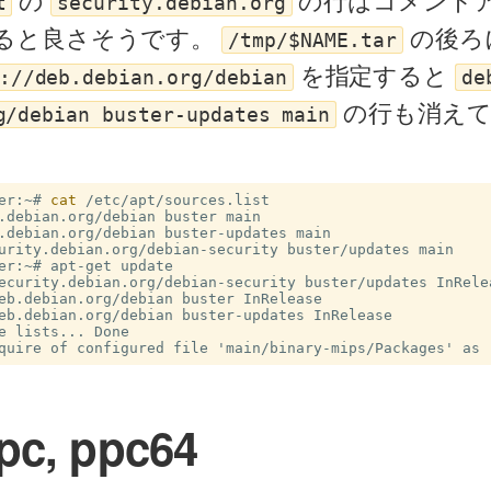
の
の行はコメント
t
security.debian.org
すると良さそうです。
の後ろ
/tmp/$NAME.tar
を指定すると
://deb.debian.org/debian
de
の行も消えて
g/debian buster-updates main
er:~#
cat
.debian.org/debian buster main

.debian.org/debian buster-updates main

er:~#
ecurity.debian.org/debian-security buster/updates InRelea
eb.debian.org/debian buster InRelease

eb.debian.org/debian buster-updates InRelease

e lists... Done

pc, ppc64