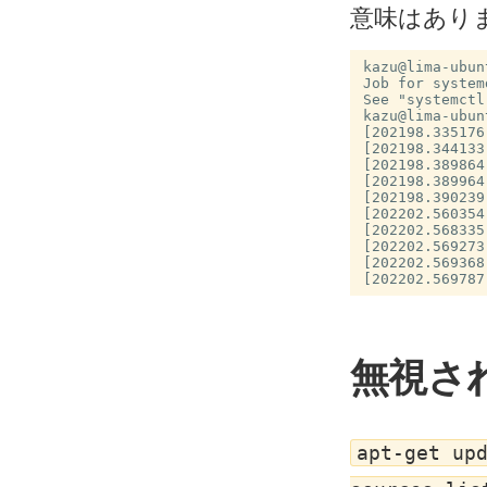
意味はあり
kazu@lima-ubun
Job for system
kazu@lima-ubun
[202198.335176
[202198.344133
[202198.389864
[202198.389964
[202198.390239
[202202.560354
[202202.568335
[202202.569273
[202202.569368
無視される
apt-get up