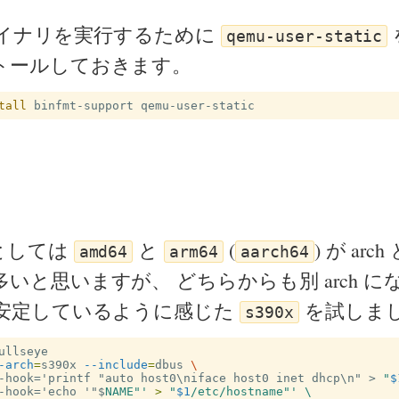
 のバイナリを実行するために
qemu-user-static
トールしておきます。
tall 
としては
と
(
) が ar
amd64
arm64
aarch64
いと思いますが、 どちらからも別 arch に
的安定しているように感じた
を試しま
s390x
-arch
=
s390x 
--include
=
dbus 
\
-hook='printf "auto host0\niface host0 inet dhcp\n" >
"
$
-hook='echo '"$
NAME"'
>
"
$1
/etc/hostname"