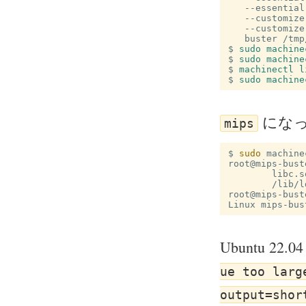
   --essential
   --customize
   --customize
   buster /tmp
$
$
$
$
になっ
mips
$
sudo 
root@mips-bust
	libc.
root@mips-bust
Linux mips-bus
Ubuntu 2
ue too larg
output=shor