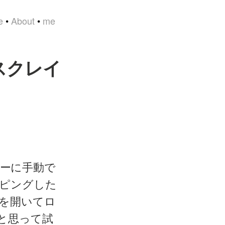
e
•
About
•
me
後スクレイ
ーザーに手動で
ピングした
r を開いてロ
、と思って試