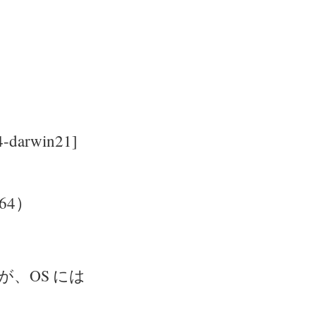
4-darwin21]
m64）
が、OS には