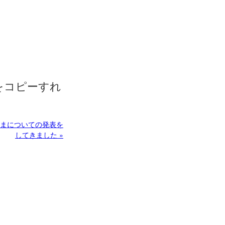
s をコピーすれ
、るりまについての発表を
してきました »