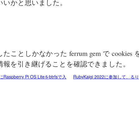
いいかと思いました。
め
ことしかなかった ferrum gem で cookie
情報を引き継げることを確認できました。
+にRaspberry Pi OS Liteをbtrfsで入
RubyKaigi 2022に参加して