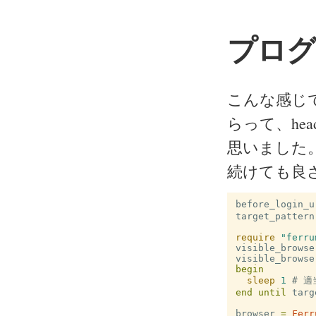
プログ
こんな感じ
らって、head
思いました
続けても良
before_login_u
target_pattern
require
"ferru
visible_browse
visible_browse
begin
sleep
1
# 
end
until
targ
browser
=
Ferr