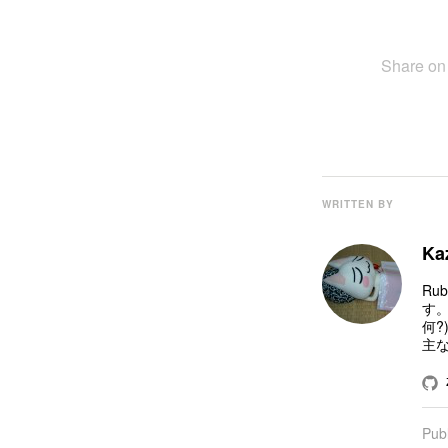
Share o
WRITTEN BY
Ka
Ru
す。
何?
主
Pub