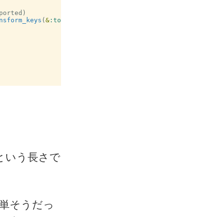
ported)
nsform_keys
(
&
:to_sym
))
という長さで
簡単そうだっ