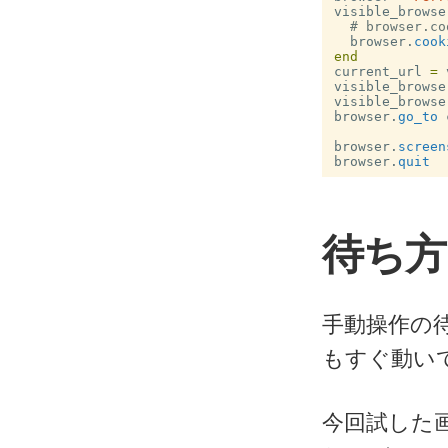
visible_browse
# browser.co
browser
.
cook
end
current_url
=
visible_browse
visible_browse
browser
.
go_to
browser
.
screen
browser
.
quit
待ち方
手動操作の
もすぐ動い
今回試した画