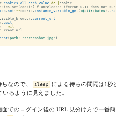
r
.
cookies
.
all
.
each_value
do
|
cookie
|
okies.set(cookie) # unreleased (ferrum 0.11 does not sup
ies
.
set
(
**
cookie
.
instance_variable_get
(
:@attributes
).
tra
visible_browser
.
current_url
r
.
quit
r
=
nil
current_url
shot
(
path: 
"screenshot.jpg"
)
待ちなので、
による待ちの間隔は1秒
sleep
ているように見えました。
面でのログイン後の URL 見分け方で一番