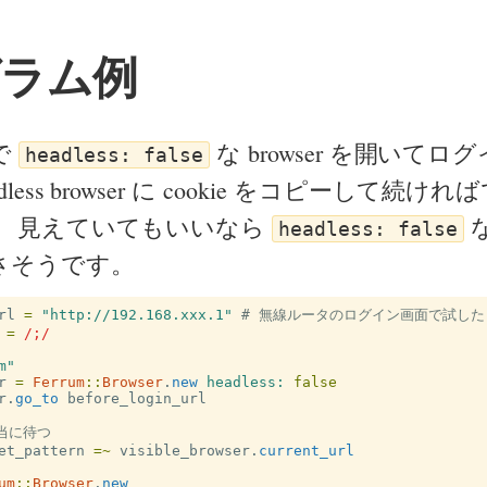
ラム例
で
な browser を開いて
headless: false
less browser に cookie をコピーして続
。 見えていてもいいなら
な
headless: false
さそうです。
rl
=
"http://192.168.xxx.1"
# 無線ルータのログイン画面で試した
=
/;/
m"
r
=
Ferrum
::
Browser
.
new
headless: 
false
r
.
go_to
before_login_url
適当に待つ
et_pattern
=~
visible_browser
.
current_url
um
::
Browser
.
new