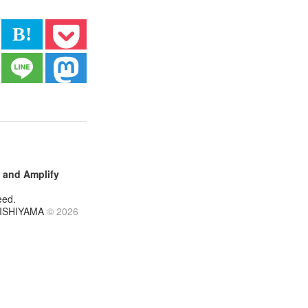
B!
and
Amplify
eed.
NISHIYAMA
© 2026