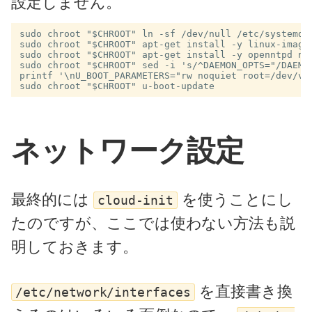
設定しません。
sudo chroot "$CHROOT" ln -sf /dev/null /etc/systemd/s
sudo chroot "$CHROOT" apt-get install -y linux-image-
sudo chroot "$CHROOT" apt-get install -y openntpd ntp
sudo chroot "$CHROOT" sed -i 's/^DAEMON_OPTS="/DAEMON
printf '\nU_BOOT_PARAMETERS="rw noquiet root=/dev/vd
ネットワーク設定
最終的には
を使うことにし
cloud-init
たのですが、ここでは使わない方法も説
明しておきます。
を直接書き換
/etc/network/interfaces