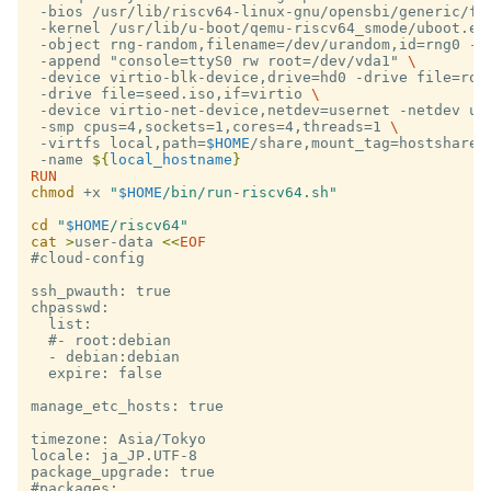
 -bios /usr/lib/riscv64-linux-gnu/opensbi/generic/fw
 -kernel /usr/lib/u-boot/qemu-riscv64_smode/uboot.el
 -object rng-random,filename=/dev/urandom,id=rng0 -d
 -append "console=ttyS0 rw root=/dev/vda1" 
\
 -device virtio-blk-device,drive=hd0 -drive file=roo
 -drive file=seed.iso,if=virtio 
\
 -device virtio-net-device,netdev=usernet -netdev us
 -smp cpus=4,sockets=1,cores=4,threads=1 
\
 -virtfs local,path=
$HOME
/share,mount_tag=hostshare,
 -name 
${
local_hostname
}
chmod
 +x 
"
$HOME
/bin/run-riscv64.sh"
cd
"
$HOME
/riscv64"
cat
>
user-data 
<<
EOF
#cloud-config

ssh_pwauth: true

chpasswd:

  list:

  #- root:debian

  - debian:debian

  expire: false

manage_etc_hosts: true

timezone: Asia/Tokyo

locale: ja_JP.UTF-8

package_upgrade: true

#packages:
