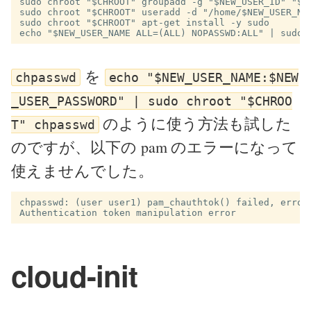
sudo chroot "$CHROOT" groupadd -g "$NEW_USER_ID" "$NE
sudo chroot "$CHROOT" useradd -d "/home/$NEW_USER_NA
sudo chroot "$CHROOT" apt-get install -y sudo

を
chpasswd
echo "$NEW_USER_NAME:$NEW
_USER_PASSWORD" | sudo chroot "$CHROO
のように使う方法も試した
T" chpasswd
のですが、以下の pam のエラーになって
使えませんでした。
chpasswd: (user user1) pam_chauthtok() failed, error:
cloud-init