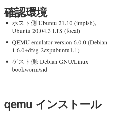
確認環境
ホスト側 Ubuntu 21.10 (impish),
Ubuntu 20.04.3 LTS (focal)
QEMU emulator version 6.0.0 (Debian
1:6.0+dfsg-2expubuntu1.1)
ゲスト側: Debian GNU/Linux
bookworm/sid
qemu インストール