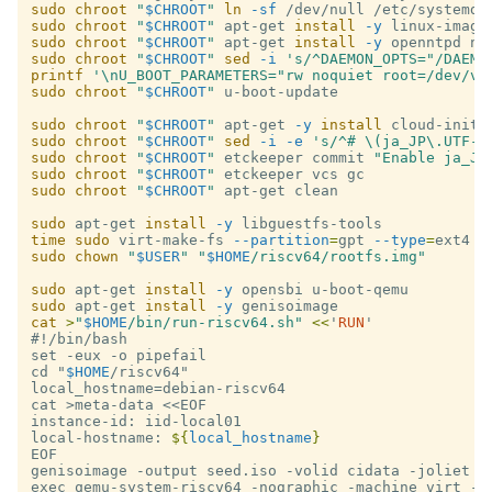
sudo chroot
"
$CHROOT
"
ln
-sf
sudo chroot
"
$CHROOT
"
 apt-get 
install
-y
sudo chroot
"
$CHROOT
"
 apt-get 
install
-y
sudo chroot
"
$CHROOT
"
sed
-i
's/^DAEMON_OPTS="/DAEMO
printf
'\nU_BOOT_PARAMETERS="rw noquiet root=/dev/vd
sudo chroot
"
$CHROOT
"
 u-boot-update

sudo chroot
"
$CHROOT
"
 apt-get 
-y
install 
sudo chroot
"
$CHROOT
"
sed
-i
-e
's/^# \(ja_JP\.UTF-8
sudo chroot
"
$CHROOT
"
 etckeeper commit 
"Enable ja_JP
sudo chroot
"
$CHROOT
"
sudo chroot
"
$CHROOT
"
 apt-get clean

sudo 
apt-get 
install
-y
time sudo 
virt-make-fs 
--partition
=
gpt 
--type
=
ext4 
-
sudo chown
"
$USER
"
"
$HOME
/riscv64/rootfs.img"
sudo 
apt-get 
install
-y
sudo 
apt-get 
install
-y
cat
>
"
$HOME
/bin/run-riscv64.sh"
<<
'
RUN
'

#!/bin/bash

set -eux -o pipefail

cd "
$HOME
/riscv64"

local_hostname=debian-riscv64

cat >meta-data <<EOF

instance-id: iid-local01

local-hostname: 
${
local_hostname
}
EOF

genisoimage -output seed.iso -volid cidata -joliet -r
exec qemu-system-riscv64 -nographic -machine virt -m