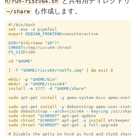
と共有用ディレクトリ
n/run-riscv64.sh
も作成します。
~/share
#!/bin/bash
set
-eux
-o
export 
DEBIAN_FRONTEND
=
noninteractive

DIR
=
"
$(
dirname
"
$0
"
)
"
CHROOT
=
FS_SIZE
=
10G

cd
"
$HOME
"
[
-f
"
$HOME
/riscv64/rootfs.img"
]
&&
exit 
0

mkdir
-p
"
$HOME
/bin"
mkdir
-p
"
$HOME
/riscv64"
install
-m
 1777 
-d
"
$HOME
/share"
sudo 
apt-get 
install
-y
 qemu-system-misc qemu-user-st
sudo 
apt-get 
install
-y
sudo 
debootstrap 
--arch
=
riscv64 
--keyring
 /usr/share
sudo chroot
"
$CHROOT
"
sudo chroot
"
$CHROOT
"
 apt-get 
-y
install 
sudo chroot
"
$CHROOT
"
 apt-get 
-y
 full-upgrade

# Disable the getty on hvc0 as hvc0 and ttyS0 share 