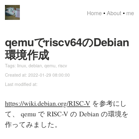
Home
•
About
•
me
qemuでriscv64のDebian
環境作成
Tags:
linux
,
debian
,
qemu
,
riscv
Created at: 2022-01-29 08:00:00
Last modified at:
https://wiki.debian.org/RISC-V
を参考にし
て、 qemu で RISC-V の Debian の環境を
作ってみました。