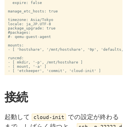
  expire: false

manage_etc_hosts: true

timezone: Asia/Tokyo

locale: ja_JP.UTF-8

package_upgrade: true

#packages:

#- qemu-guest-agent

mounts:

- [ 'hostshare', '/mnt/hostshare', '9p', 'defaults,no
runcmd:

- [ mkdir, '-p', /mnt/hostshare ]

- [ mount, '-a' ]

接続
起動して
での設定が終わる
cloud-init
まで、しばらく待つと、
ssh -p 22222 d