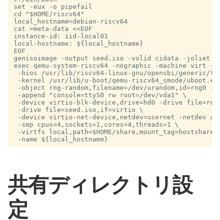
set -eux -o pipefail

cd "$HOME/riscv64"

local_hostname=debian-riscv64

cat >meta-data <<EOF

instance-id: iid-local01

local-hostname: ${local_hostname}

EOF

genisoimage -output seed.iso -volid cidata -joliet -r
exec qemu-system-riscv64 -nographic -machine virt -m 
 -bios /usr/lib/riscv64-linux-gnu/opensbi/generic/fw_
 -kernel /usr/lib/u-boot/qemu-riscv64_smode/uboot.elf
 -object rng-random,filename=/dev/urandom,id=rng0 -de
 -append "console=ttyS0 rw root=/dev/vda1" \

 -device virtio-blk-device,drive=hd0 -drive file=root
 -drive file=seed.iso,if=virtio \

 -device virtio-net-device,netdev=usernet -netdev use
 -smp cpus=4,sockets=1,cores=4,threads=1 \

 -virtfs local,path=$HOME/share,mount_tag=hostshare,s
共有ディレクトリ設
定