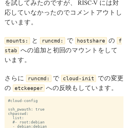
を試してみたのですが、 RISC-V には対
応していなかったのでコメントアウトし
ています。
と
で
の
mounts:
runcmd:
hostshare
f
への追加と初回のマウントをして
stab
います。
さらに
で
での変更
runcmd:
cloud-init
の
への反映もしています。
etckeeper
#cloud-config

ssh_pwauth: true

chpasswd:

  list:

  #- root:debian

  - debian:debian
