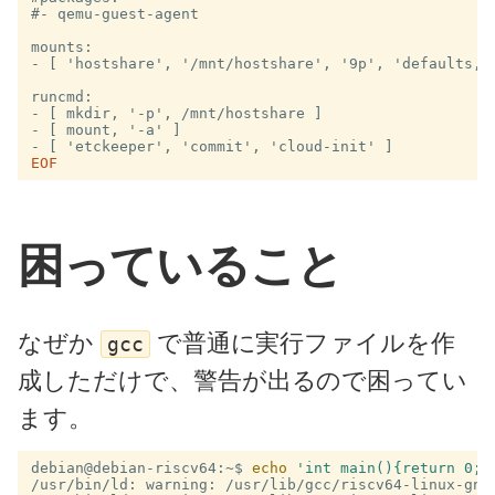
#- qemu-guest-agent

mounts:

- [ 'hostshare', '/mnt/hostshare', '9p', 'defaults,no
runcmd:

- [ mkdir, '-p', /mnt/hostshare ]

- [ mount, '-a' ]

困っていること
なぜか
で普通に実行ファイルを作
gcc
成しただけで、警告が出るので困ってい
ます。
debian@debian-riscv64:~$
echo
'int main(){return 0;}
/usr/bin/ld: warning: /usr/lib/gcc/riscv64-linux-gnu