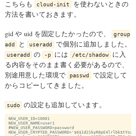
こちらも
を使わないときの
cloud-init
方法を書いておきます。
gid や uid を固定したかったので、
group
と
で個別に追加しました。
add
useradd
の
には
に入
useradd
-p
/etc/shadow
る内容をそのまま書く必要があるので、
別途用意した環境で
で設定して
passwd
からコピーしてきました。
の設定も追加しています。
sudo
NEW_USER_ID=10001

NEW_USER_NAME=user1

#NEW_USER_PASSWORD=password

NEW_USER_CRYPTED_PASSWORD='$6$1d21kyR8pE4lrlbk$tYozc