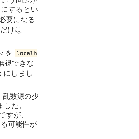
43 にするとい
限が必要になる
こだけは
e を
localh
を無視できな
ようにしまし
で、乱数源の少
しました。
うですが、
れる可能性が