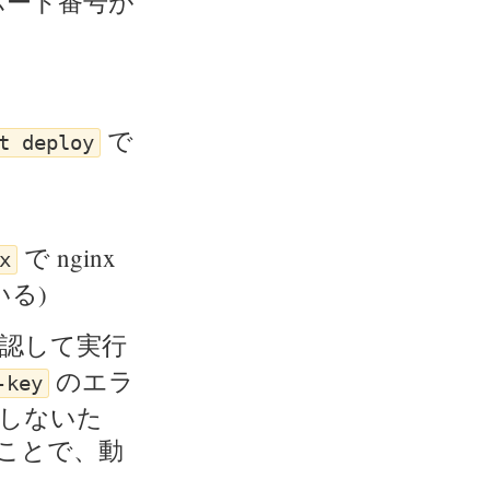
ポート番号が
ル
で
t deploy
で nginx
x
る)
認して実行
のエラ
-key
しないた
うことで、動