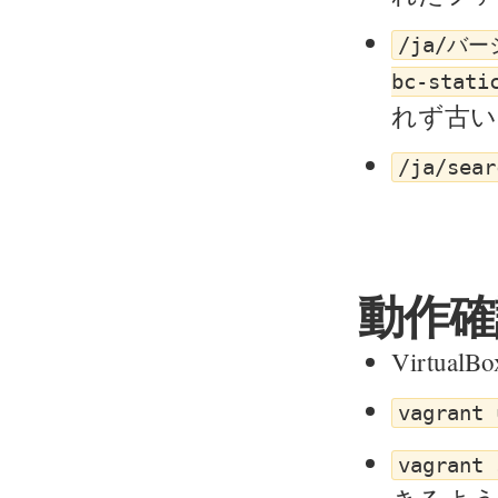
/ja/バー
bc-stati
れず古い
/ja/sear
動作確
VirtualB
vagrant 
vagrant 