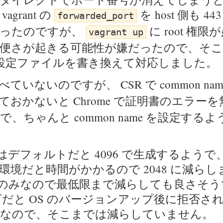
agrant の
を host 側も 4
forwarded_port
あったのですが、
に root 権
vagrant up
便さが起きる可能性が嫌だったので、そ
x の設定ファイルを書き換えて対応しました。
ていないのですが、 CSR で common nam
ておかないと Chrome で証明書のエラー
、ちゃんと common name を設定する
am はデフォルトだと 4096 で生成するよう
環境だと時間がかかるので 2048 に減ら
lhost のみなので最低限まで減らしても良さそ
 以下だと OS のバージョンアップ後に拒否さ
なので、そこまでは減らしていません。