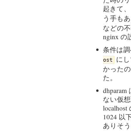
起きて、 v
う手も
などの不
ngin
条件は調べ
にし
ost
かったので
た。
dhpar
ない仮想
loca
1024
ありそう