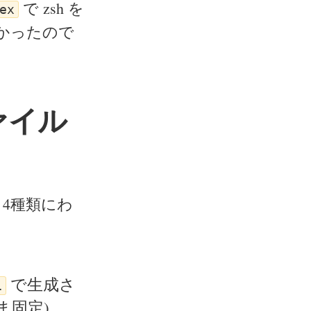
で zsh を
ex
かったので
ファイル
きく4種類にわ
で生成さ
l
ま固定)