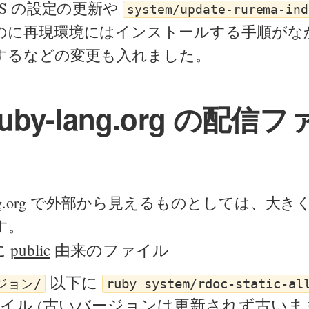
LS の設定の更新や
system/update-rurema-ind
のに再現環境にはインストールする手順がな
変更するなどの変更も入れました。
.ruby-lang.org の配信
by-lang.org で外部から見えるものとしては、大
す。
に
public
由来のファイル
以下に
ジョン/
ruby system/rdoc-static-al
イル (古いバージョンは更新されず古いま