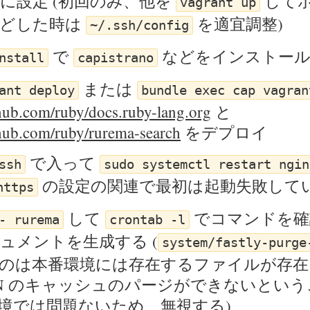
に設定 (初回のみ、他を
して
vagrant up
などした時は
を適宜調整)
~/.ssh/config
で
などをインストー
nstall
capistrano
または
ant deploy
bundle exec cap vagran
thub.com/ruby/docs.ruby-lang.org
と
ithub.com/ruby/rurema-search
をデプロイ
で入って
ssh
sudo systemctl restart ngin
の設定の関連で最初は起動失敗してい
https
して
でコマンドを確
- rurema
crontab -l
ュメントを生成する (
system/fastly-purge
のは本番環境には存在するファイルが存在
DN のキャッシュのパージができないとい
境では問題ないため、無視する)