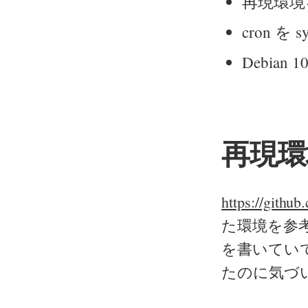
再現環境
cron を s
Debian 
再現環
https://github
た環境を参考に
を書いてい
たのに気づ