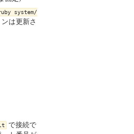
ruby system/
ョンは更新さ
で接続で
lt