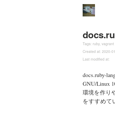
docs.r
Tags:
ruby
,
vagrant
Created at: 2020-0
Last modified at:
docs.ruby-l
GNU/Lin
環境を作りや
をすすめて