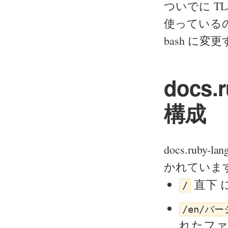
ついでに T
使っている
bash に
docs
構成
docs.ru
かれていま
直下 
/
/en/バー
れたファ