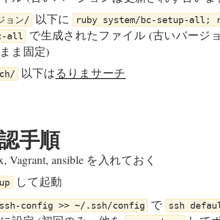
以下に
ジョン/
ruby system/bc-setup-all; 
で生成されたファイル (古いバージ
c-all
まま固定)
以下は
るりまサーチ
ch/
認手順
ox, Vagrant, ansible を入れておく
して起動
up
で
ssh-config >> ~/.ssh/config
ssh defau