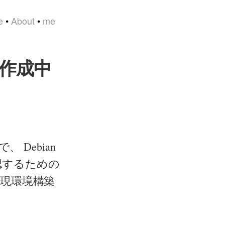
e
•
About
•
me
 環境作成中
) で、 Debian
作確認するための
再現環境構築