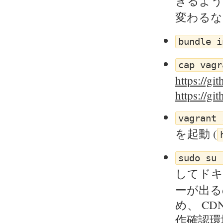
きるよう
変わる
bundle i
cap vagr
https://gi
https://g
vagrant 
を起動 (
sudo su 
してドキ
ーが出る
め、 C
作確認環