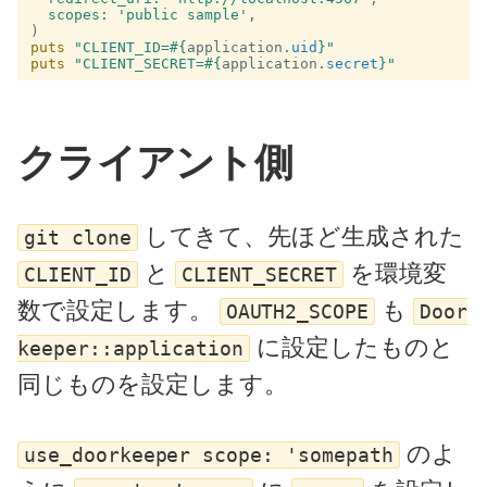
scopes: 
'public sample'
,
)
puts
"CLIENT_ID=
#{
application
.
uid
}
"
puts
"CLIENT_SECRET=
#{
application
.
secret
}
"
クライアント側
してきて、先ほど生成された
git clone
と
を環境変
CLIENT_ID
CLIENT_SECRET
数で設定します。
も
OAUTH2_SCOPE
Door
に設定したものと
keeper::application
同じものを設定します。
のよ
use_doorkeeper scope: 'somepath