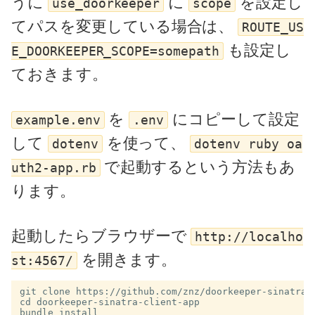
うに
に
を設定し
use_doorkeeper
scope
てパスを変更している場合は、
ROUTE_US
も設定し
E_DOORKEEPER_SCOPE=somepath
ておきます。
を
にコピーして設定
example.env
.env
して
を使って、
dotenv
dotenv ruby oa
で起動するという方法もあ
uth2-app.rb
ります。
起動したらブラウザーで
http://localho
を開きます。
st:4567/
git clone https://github.com/znz/doorkeeper-sinatra-c
cd doorkeeper-sinatra-client-app

bundle install
