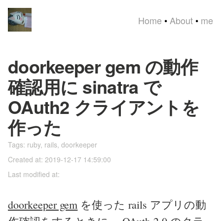
Home
•
About
•
me
doorkeeper gem の動作
確認用に sinatra で
OAuth2 クライアントを
作った
Tags:
ruby
,
rails
,
doorkeeper
Created at: 2019-12-17 14:59:00
Last modified at:
doorkeeper gem
を使った rails アプリの動