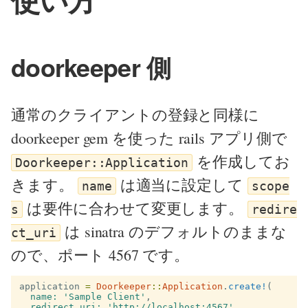
doorkeeper 側
通常のクライアントの登録と同様に
doorkeeper gem を使った rails アプリ側で
を作成してお
Doorkeeper::Application
きます。
は適当に設定して
name
scope
は要件に合わせて変更します。
s
redire
は sinatra のデフォルトのままな
ct_uri
ので、ポート 4567 です。
application
=
Doorkeeper
::
Application
.
create!
(
name: 
'Sample Client'
,
redirect_uri: 
'http://localhost:4567'
,