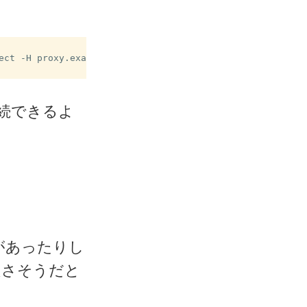
ect -H proxy.example.jp:3128 %h %p

続できるよ
ころがあったりし
良さそうだと