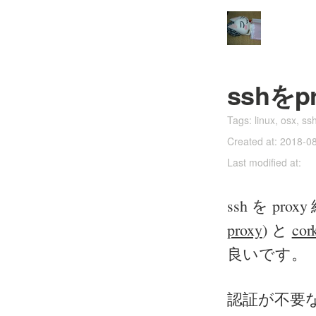
sshを
Tags:
linux
,
osx
,
ss
Created at: 2018-0
Last modified at:
ssh を p
proxy
) と
cor
良いです。
認証が不要なら 