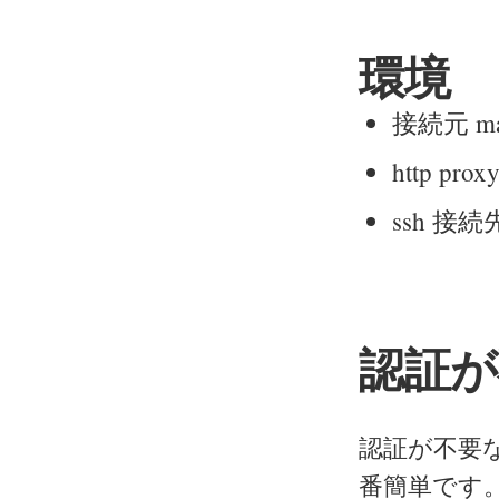
環境
接続元 macO
http p
ssh 接続先
認証が
認証が不要なら
番簡単です