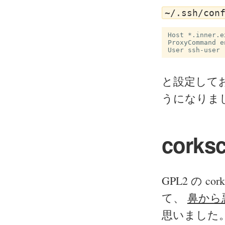
~/.ssh/con
Host *.inner.e
ProxyCommand e
と設定して
うになりま
corks
GPL2 の 
て、
鼻から
思いました