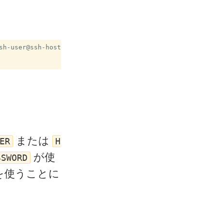
sh-user@ssh-host.inner.example.jp

または
ER
H
が使
SSWORD
を使うことに