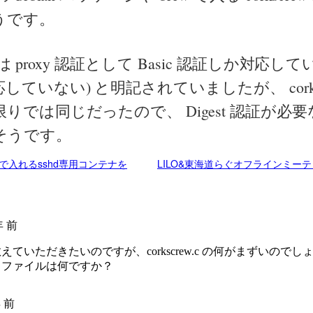
うです。
の方は proxy 認証として Basic 認証しか対応していな
ていない) と明記されていましたが、 corksc
りでは同じだったので、 Digest 認証が必
そうです。
で入れるsshd専用コンテナを
LILO&東海道らぐオフラインミーティング