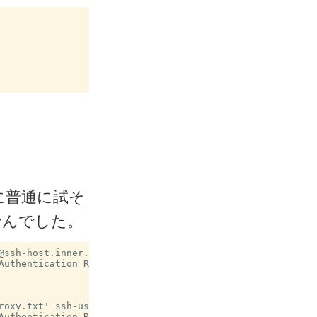
に普通に試そ
せんでした。
@ssh-host.inner.example.jp

uthentication Required

roxy.txt' ssh-user@ssh-host.inner.example.jp

uthentication Required
