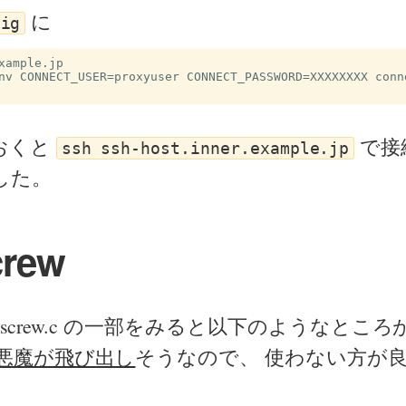
に
fig
xample.jp

nv CONNECT_USER=proxyuser CONNECT_PASSWORD=XXXXXXXX conn
おくと
で接
ssh ssh-host.inner.example.jp
した。
crew
corkscrew.c の一部をみると以下のようなと
悪魔が飛び出し
そうなので、 使わない方が
。