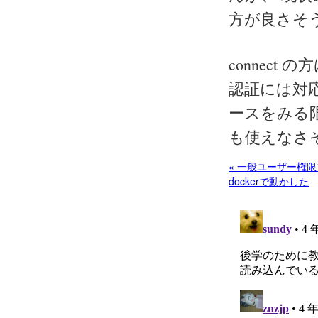
方が良さそ
connect 
認証には対応し
ースをみる限
も使えなさ
« 一般ユーザー権限
dockerで動かした