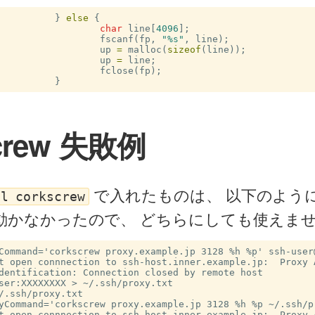
}
else
{
char
line
[
4096
];
fscanf
(
fp
,
"%s"
,
line
);
up
=
malloc
(
sizeof
(
line
));
up
=
line
;
fclose
(
fp
);
}
screw 失敗例
で入れたものは、 以下のよう
ll corkscrew
動かなかったので、 どちらにしても使えま
Command='corkscrew proxy.example.jp 3128 %h %p' ssh-user
t open connnection to ssh-host.inner.example.jp:  Proxy A
dentification: Connection closed by remote host

ser:XXXXXXXX > ~/.ssh/proxy.txt

/.ssh/proxy.txt

yCommand='corkscrew proxy.example.jp 3128 %h %p ~/.ssh/p
t open connnection to ssh-host.inner.example.jp:  Proxy A