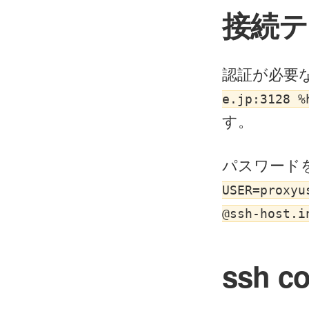
接続テ
認証が必要
e.jp:3128 %
す。
パスワード
USER=proxyu
@ssh-host.i
ssh c