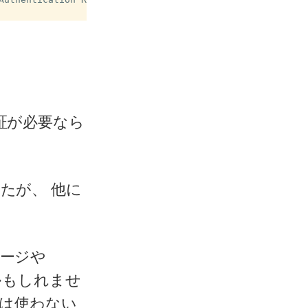
 認証が必要なら
したが、 他に
ケージや
かもしれませ
ew は使わない