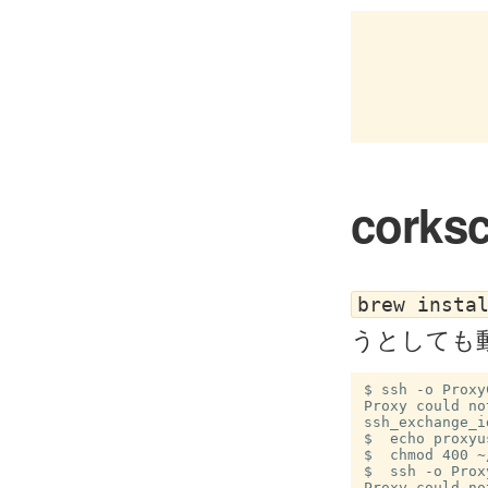
cork
brew insta
うとしても
$ ssh -o Proxy
Proxy could no
ssh_exchange_i
$  echo proxyu
$  chmod 400 ~
$  ssh -o Prox
Proxy could no