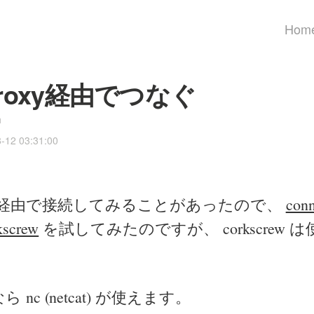
Hom
proxy経由でつなぐ
h
8-12 03:31:00
roxy 経由で接続してみることがあったので、
conn
kscrew
を試してみたのですが、 corkscrew 
nc (netcat) が使えます。