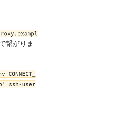
proxy.exampl
で繋がりま
nv CONNECT_
p' ssh-user