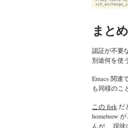
まと
認証が不要なら
別途何を使
Emacs 関
も同様のこ
この fork
だと
homebr
んが、 現状の 