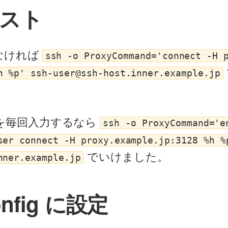
スト
なければ
ssh -o ProxyCommand='connect -H 
h %p' ssh-user@ssh-host.inner.example.jp
を毎回入力するなら
ssh -o ProxyCommand='e
ser connect -H proxy.example.jp:3128 %h %
でいけました。
nner.example.jp
onfig に設定