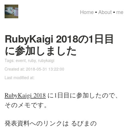
Home
•
About
•
me
RubyKaigi 2018の1日目
に参加しました
Tags:
event
,
ruby
,
rubykaigi
Created at: 2018-05-31 13:22:00
Last modified at:
RubyKaigi 2018
に1日目に参加したので、
そのメモです。
発表資料へのリンクは るびまの