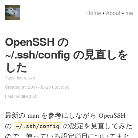
Home
•
About
•
me
OpenSSH の
~/.ssh/config の見直しを
した
Tags:
linux
,
ssh
Created at: 2017-05-20 05:30:00
Last modified at:
最新の man を参考にしながら OpenSSH
の
の設定を見直してみた
~/.ssh/config
ので、使っている設定項目についてまと