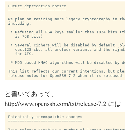
Future deprecation notice

=========================

We plan on retiring more legacy cryptography in the n
including:

 * Refusing all RSA keys smaller than 1024 bits (the 
   is 768 bits)

 * Several ciphers will be disabled by default: blowf
   cast128-cbc, all arcfour variants and the rijndael
   for AES.

 * MD5-based HMAC algorithms will be disabled by defa
This list reflects our current intentions, but please
と書いてあって、
http://www.openssh.com/txt/release-7.2 には
Potentially-incompatible changes

================================

This release disables a number of legacy cryptographi