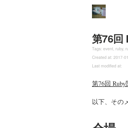
第76回
Tags:
event
,
ruby
,
r
Created at: 2017-0
Last modified at:
第76回 Rub
以下、その