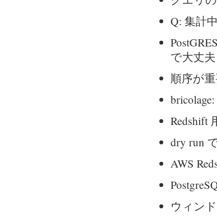
Q: 集
PostGR
で大丈夫
順序が重
brico
Redshift 
dry r
AWS Red
Postgr
ウィンド