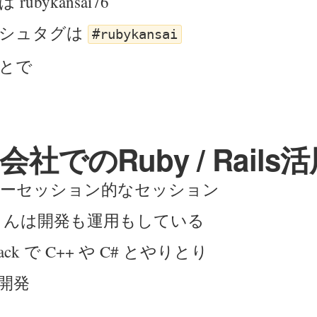
rubykansai76
ッシュタグは
#rubykansai
とで
社でのRuby / Rails
ーセッション的なセッション
ng さんは開発も運用もしている
ePack で C++ や C# とやりとり
開発