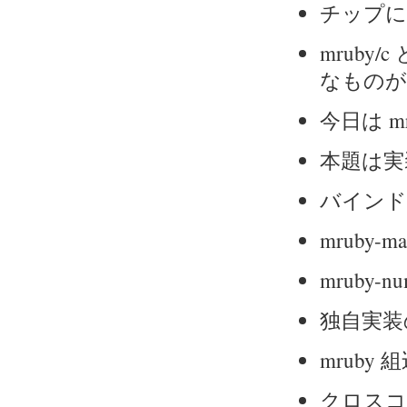
チップに 
mrub
なものが
今日は mr
本題は実
バインドし
mruby-mat
mruby-num
独自実装
mruby
クロスコ