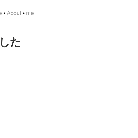
e
•
About
•
me
ました