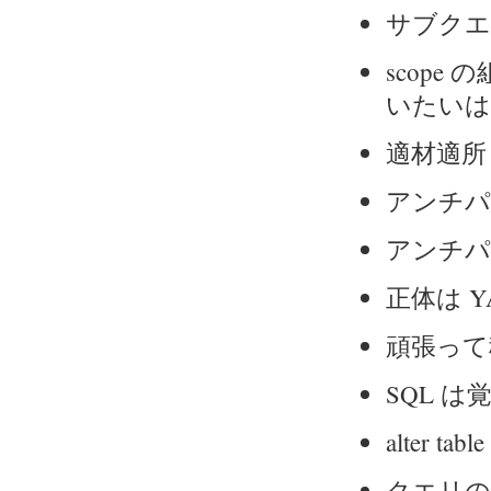
サブクエリ
scop
いたいは
適材適所
アンチパ
アンチパタ
正体は Y
頑張って
SQL 
alter t
クエリの