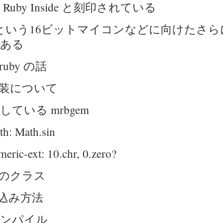
Ruby Inside と刻印されている
y/c という16ビットマイコンなどに向けたさ
ある
uby の話
装について
ている mrbgem
h: Math.sin
eric-ext: 10.chr, 0.zero?
のクラス
 組込み方法
ンパイル