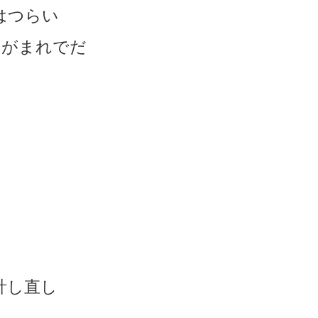
l はつらい
ことがまれでだ
して集計し直し