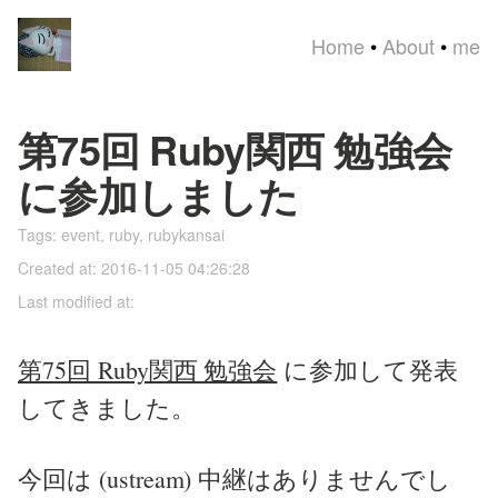
Home
•
About
•
me
第75回 Ruby関西 勉強会
に参加しました
Tags:
event
,
ruby
,
rubykansai
Created at: 2016-11-05 04:26:28
Last modified at:
第75回 Ruby関西 勉強会
に参加して発表
してきました。
今回は (ustream) 中継はありませんでし