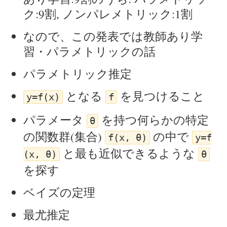
ク:9割, ノンパレメトリック:1割
なので、この発表では教師あり学
習・パラメトリックの話
パラメトリック推定
となる
を見つけること
y=f(x)
f
パラメータ
を持つ何らかの特定
θ
の関数群(集合)
の中で
f(x, θ)
y=f
と最も近似できるような
(x, θ)
θ
を探す
ベイズの定理
最尤推定