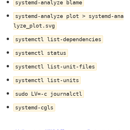
systemd-analyze blame
systemd-analyze plot > systemd-ana
lyze_plot.svg
systemctl list-dependencies
systemctl status
systemctl list-unit-files
systemctl list-units
sudo LV=-c journalctl
systemd-cgls