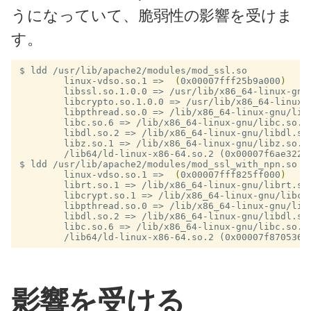
うになっていて、脆弱性の影響を受けま
す。
$
        linux-vdso.so.1 =>
(
0x00007fff25b9a000
)
        libssl.so.1.0.0 =>
/usr/lib/x86_64-linux-gnu
        libcrypto.so.1.0.0 =>
/usr/lib/x86_64-linux-
        libpthread.so.0 =>
/lib/x86_64-linux-gnu/lib
        libc.so.6 =>
/lib/x86_64-linux-gnu/libc.so.6
        libdl.so.2 =>
/lib/x86_64-linux-gnu/libdl.so
        libz.so.1 =>
/lib/x86_64-linux-gnu/libz.so.1
$
        linux-vdso.so.1 =>
(
0x00007fff825ff000
)
        librt.so.1 =>
/lib/x86_64-linux-gnu/librt.so
        libcrypt.so.1 =>
/lib/x86_64-linux-gnu/libcr
        libpthread.so.0 =>
/lib/x86_64-linux-gnu/lib
        libdl.so.2 =>
/lib/x86_64-linux-gnu/libdl.so
        libc.so.6 =>
/lib/x86_64-linux-gnu/libc.so.6
影響を受ける