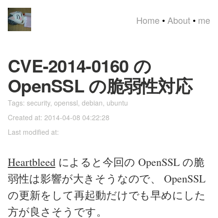
Home
•
About
•
me
CVE-2014-0160 の
OpenSSL の脆弱性対応
Tags:
security
,
openssl
,
debian
,
ubuntu
Created at: 2014-04-08 04:22:28
Last modified at:
Heartbleed
によると今回の OpenSSL の脆
弱性は影響が大きそうなので、 OpenSSL
の更新をして再起動だけでも早めにした
方が良さそうです。