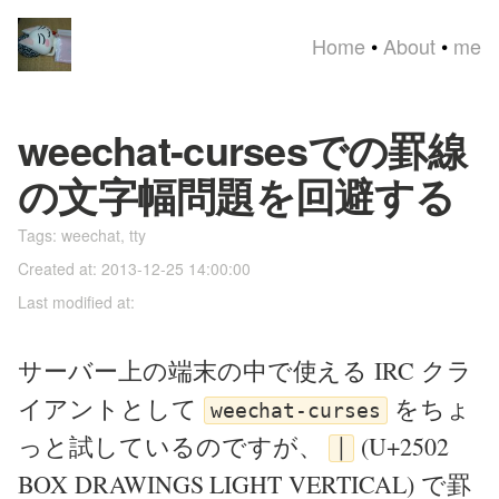
Home
•
About
•
me
weechat-cursesでの罫線
の文字幅問題を回避する
Tags:
weechat
,
tty
Created at: 2013-12-25 14:00:00
Last modified at:
サーバー上の端末の中で使える IRC クラ
イアントとして
をちょ
weechat-curses
っと試しているのですが、
(U+2502
│
BOX DRAWINGS LIGHT VERTICAL) で罫