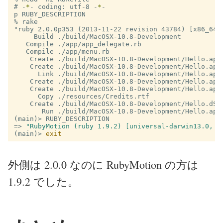
#
-
*
- coding: utf-8 -
*
p RUBY_DESCRIPTION

% rake

"ruby 2.0.0p353 (2013-11-22 revision 43784) [x86_64-d
     Build ./build/MacOSX-10.8-Development

   Compile ./app/app_delegate.rb

   Compile ./app/menu.rb

    Create ./build/MacOSX-10.8-Development/Hello.app/
    Create ./build/MacOSX-10.8-Development/Hello.app/
      Link ./build/MacOSX-10.8-Development/Hello.app/
    Create ./build/MacOSX-10.8-Development/Hello.app/
    Create ./build/MacOSX-10.8-Development/Hello.app/
      Copy ./resources/Credits.rtf

    Create ./build/MacOSX-10.8-Development/Hello.dSYM
(main)>
=>
"RubyMotion (ruby 1.9.2) [universal-darwin13.0, x
(main)>
exit
外側は 2.0.0 なのに RubyMotion の方は
1.9.2 でした。