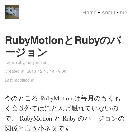
Home
•
About
•
me
RubyMotionとRubyのバ
ージョン
Tags:
ruby
,
rubymotion
Created at: 2013-12-15 14:49:00
Last modified at:
今のところ RubyMotion は毎月のもくも
く会以外ではほとんど触れていないの
で、 RubyMotion と Ruby のバージョンの
関係と言う小ネタです。