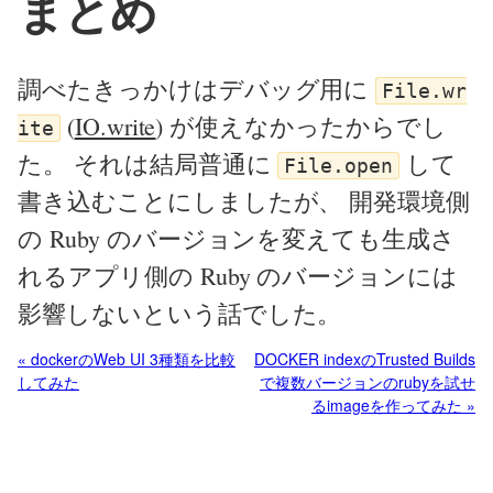
まとめ
調べたきっかけはデバッグ用に
File.wr
(
IO.write
) が使えなかったからでし
ite
た。 それは結局普通に
して
File.open
書き込むことにしましたが、 開発環境側
の Ruby のバージョンを変えても生成さ
れるアプリ側の Ruby のバージョンには
影響しないという話でした。
« dockerのWeb UI 3種類を比較
DOCKER indexのTrusted Builds
してみた
で複数バージョンのrubyを試せ
るimageを作ってみた »