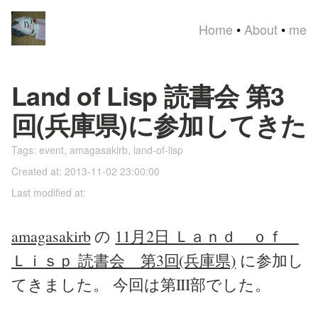
Home
•
About
•
me
Land of Lisp 読書会 第3
回(兵庫県)に参加してきた
Tags:
event
,
amagasakirb
,
land-of-lisp
Created at: 2013-11-02 23:00:00
Last modified at:
amagasakirb
の
11月2日 Ｌａｎｄ ｏｆ
Ｌｉｓｐ 読書会 第3回(兵庫県)
に参加し
てきました。 今回は第III部でした。