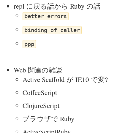
repl に戻る話から Ruby の話
better_errors
binding_of_caller
ppp
Web 関連の雑談
Active Scaffold が IE10 で変?
CoffeeScript
ClojureScript
ブラウザで Ruby
ActiveScriptRuby