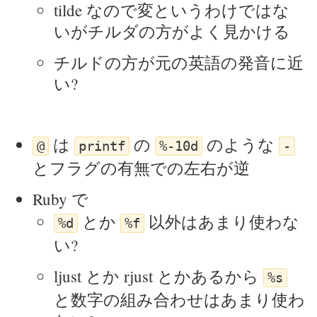
tilde なので変というわけではな
いがチルダの方がよく見かける
チルドの方が元の英語の発音に近
い?
は
の
のような
@
printf
%-10d
-
とフラグの有無での左右が逆
Ruby で
とか
以外はあまり使わな
%d
%f
い?
ljust とか rjust とかあるから
%s
と数字の組み合わせはあまり使わ