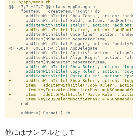
@@ -47,7 +47,7 @@
 class AppDelegate

     fontMenu = createMenu('Font') do

       addItemWithTitle('Show Fonts', action: 'orderF
       addItemWithTitle('Underline', action: 'underli
       addItem(NSMenuItem.separatorItem)

@@ -60,9 +60,11 @@
 class AppDelegate

       addItemWithTitle('Justify', action: 'alignJust
       addItemWithTitle('Align Right', action: 'align
-      addItemWithTitle('Show Ruler', action: 'toggle
-      addItemWithTitle('Copy Ruler', action: 'copyRu
+      addItemWithTitle('Show Ruler', action: 'toggle
+      item = addItemWithTitle('Copy Ruler', action: 
+      item.keyEquivalentModifierMask = NSCommandKeyM
+      item = addItemWithTitle('Paste Ruler', action:
     end

他にはサンプルとして