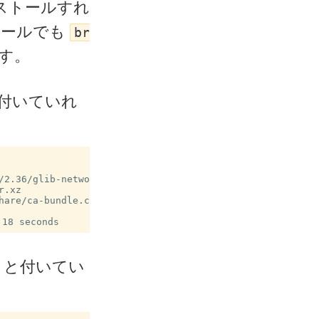
ストールすれ
トールでも
br
す。
付いていれ
2.36/glib-networkin

.xz

are/ca-bundle.crt -

と付いてい