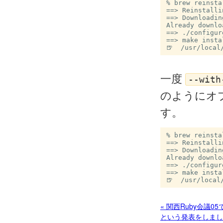
% brew reinsta
==> Reinstalli
==> Downloadin
Already downlo
==> ./configur
==> make instal
一度
--with
のようにオプ
す。
% brew reinsta
==> Reinstalli
==> Downloadin
Already downlo
==> ./configur
==> make instal
« 関西Ruby会議05で mi
という発表をしまし