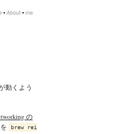
e
•
About
•
me
.1) が動くよう
networking の
を
brew rei