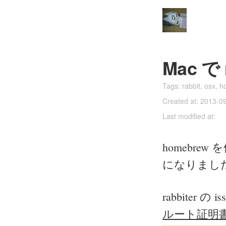
Mac で
Tags:
rabbit
,
osx
,
h
Created at: 2013-0
Last modified at:
homebrew を
になりまし
rabbiter 
ルート証明