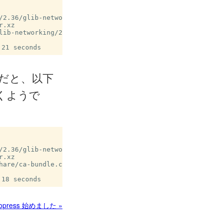
2.36/glib-networkin

.xz

ib-networking/2.36.

だと、以下
付くようで
2.36/glib-networkin

.xz

are/ca-bundle.crt -

topress 始めました »