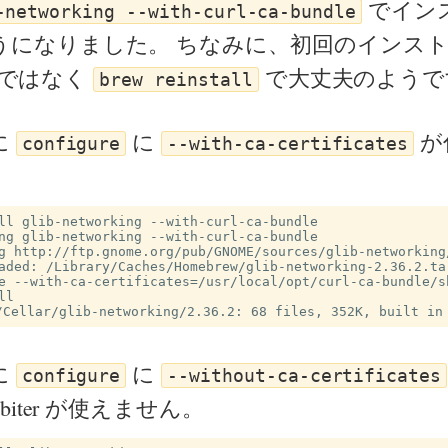
でイン
-networking --with-curl-ca-bundle
うになりました。 ちなみに、初回のインス
ではなく
で大丈夫のようで
brew reinstall
に
に
が
configure
--with-ca-certificates
。
ll glib-networking --with-curl-ca-bundle

ng glib-networking --with-curl-ca-bundle

g http://ftp.gnome.org/pub/GNOME/sources/glib-networking/
aded: /Library/Caches/Homebrew/glib-networking-2.36.2.tar
e --with-ca-certificates=/usr/local/opt/curl-ca-bundle/sh
l

に
に
configure
--without-ca-certificates
biter が使えません。