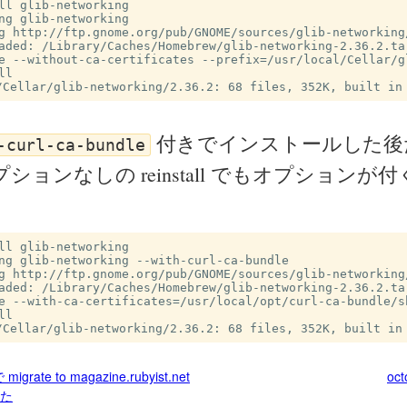
ll glib-networking

ng glib-networking

g http://ftp.gnome.org/pub/GNOME/sources/glib-networking/
aded: /Library/Caches/Homebrew/glib-networking-2.36.2.tar
e --without-ca-certificates --prefix=/usr/local/Cellar/gl
l

付きでインストールした後
-curl-ca-bundle
ションなしの reinstall でもオプションが
ll glib-networking

ng glib-networking --with-curl-ca-bundle

g http://ftp.gnome.org/pub/GNOME/sources/glib-networking/
aded: /Library/Caches/Homebrew/glib-networking-2.36.2.tar
e --with-ca-certificates=/usr/local/opt/curl-ca-bundle/sh
l

grate to magazine.rubyist.net
oc
た