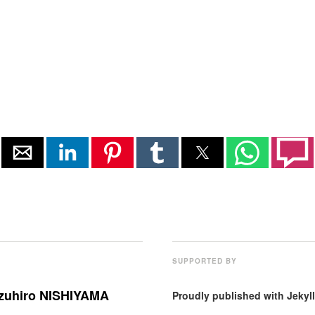
n
SUPPORTED BY
zuhiro NISHIYAMA
Proudly published with
Jekyll