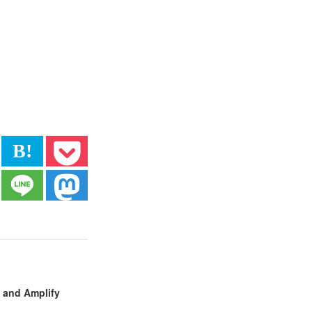
B!
and
Amplify